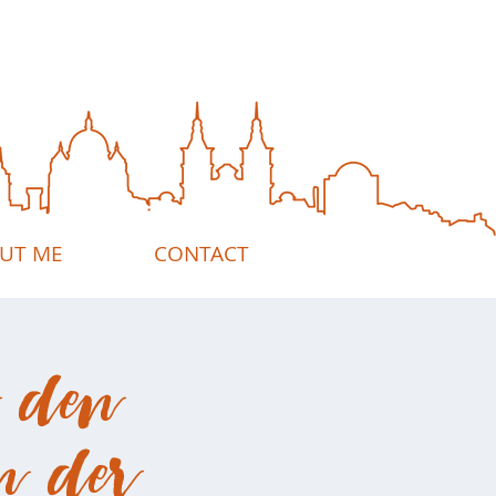
UT ME
CONTACT
 den
n der