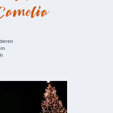
Camelia
nderen
nem
ch