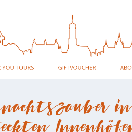
R YOU TOURS
GIFTVOUCHER
ABO
hnachtszauber in
teckten Innenhöfe