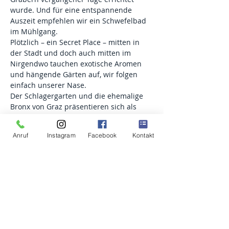
wurde. Und für eine entspannende 
Auszeit empfehlen wir ein Schwefelbad 
im Mühlgang.
Plötzlich – ein Secret Place – mitten in 
der Stadt und doch auch mitten im 
Nirgendwo tauchen exotische Aromen 
und hängende Gärten auf, wir folgen 
einfach unserer Nase.
Der Schlagergarten und die ehemalige 
Bronx von Graz präsentieren sich als 
zwei gegensätzliche Welten – doch hier 
gibt es mehr zu entdecken als man auf 
Anruf
Instagram
Facebook
Kontakt
den ersten Blick erwartet. Von 
anonymen Spendern bis zum ältesten 
Gebäude an der rechten Murseite, die 
Murvorstadt hat so einiges zu bieten.
Wir hören Geschichten über den 
kaiserlichen Prunkwagen, der in einer 
alten Hütte versteckt wurde und 
entdecken faszinierende Streetart und 
versteckte Waffenstuben. Findet heraus, 