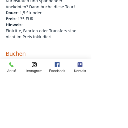
Kuriositäten und spannender 
Anekdoten? Dann buche diese Tour!
Dauer: 
1,5 Stunden
Preis:
 135 EUR
Hinweis:
Eintritte, Fahrten oder Transfers sind 
nicht im Preis inkludiert.
Buchen
Anruf
Instagram
Facebook
Kontakt
Verkauf beendet
Tickettyp
Graz-Stadtführung
Preis
135,00 €