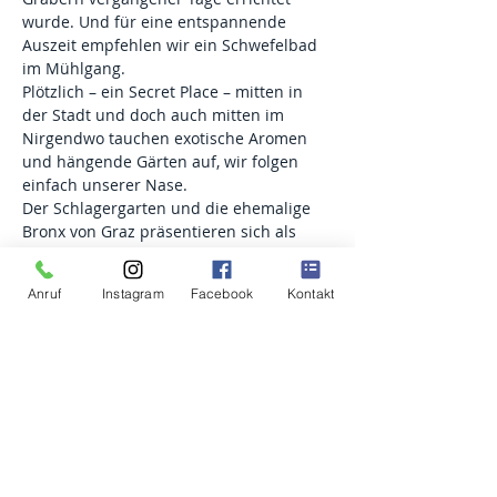
wurde. Und für eine entspannende 
Auszeit empfehlen wir ein Schwefelbad 
im Mühlgang.
Plötzlich – ein Secret Place – mitten in 
der Stadt und doch auch mitten im 
Nirgendwo tauchen exotische Aromen 
und hängende Gärten auf, wir folgen 
einfach unserer Nase.
Der Schlagergarten und die ehemalige 
Bronx von Graz präsentieren sich als 
zwei gegensätzliche Welten – doch hier 
gibt es mehr zu entdecken als man auf 
Anruf
Instagram
Facebook
Kontakt
den ersten Blick erwartet. Von 
anonymen Spendern bis zum ältesten 
Gebäude an der rechten Murseite, die 
Murvorstadt hat so einiges zu bieten.
Wir hören Geschichten über den 
kaiserlichen Prunkwagen, der in einer 
alten Hütte versteckt wurde und 
entdecken faszinierende Streetart und 
versteckte Waffenstuben. Findet heraus, 