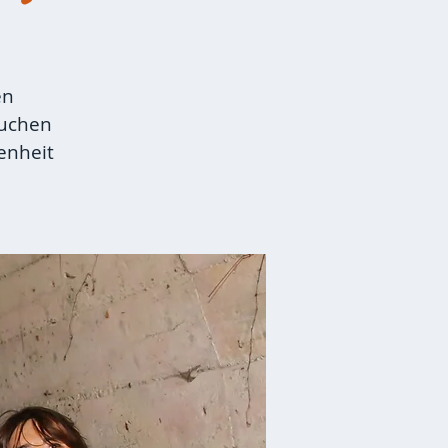
en
auchen
enheit