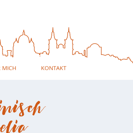
 MICH
KONTAKT
inisch
elia