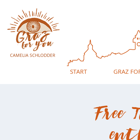
CAMELIA SCHLODDER
START
GRAZ FO
Free 
ent