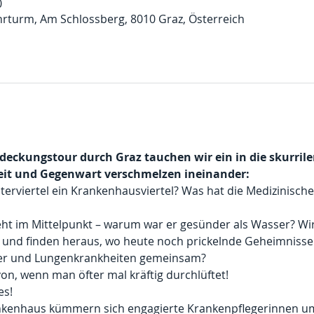
0
hrturm, Am Schlossberg, 8010 Graz, Österreich
deckungstour durch Graz tauchen wir ein in die skurril
eit und Gegenwart verschmelzen ineinander:
erviertel ein Krankenhausviertel? Was hat die Medizinische
teht im Mittelpunkt – warum war er gesünder als Wasser? Wi
 und finden heraus, wo heute noch prickelnde Geheimnisse 
er und Lungenkrankheiten gemeinsam?
on, wenn man öfter mal kräftig durchlüftet!
es!
rankenhaus kümmern sich engagierte Krankenpflegerinnen um