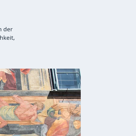
n der
hkeit,